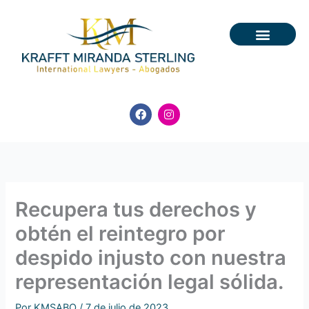
Ir
al
contenido
F
I
a
n
c
s
e
t
b
a
o
g
o
r
k
a
m
Recupera tus derechos y
obtén el reintegro por
despido injusto con nuestra
representación legal sólida.
Por
KMSABO
/
7 de julio de 2023