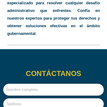
especializado para resolver cualquier desafío
administrativo que enfrentes. Confía en
nuestros expertos para proteger tus derechos y
obtener soluciones efectivas en el ámbito
gubernamental.
CONTÁCTANOS
N
o
m
T
b
e