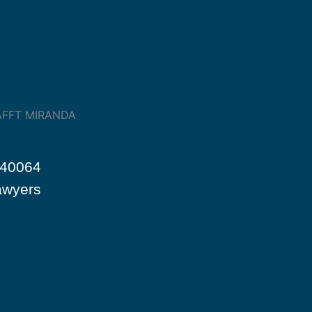
940064
awyers