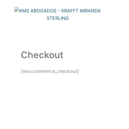
Ir
al
contenido
Checkout
[woocommerce_checkout]